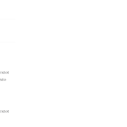
extot
exto
extot