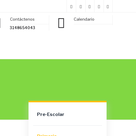
Contáctenos
Calendario
3148654043
Pre-Escolar